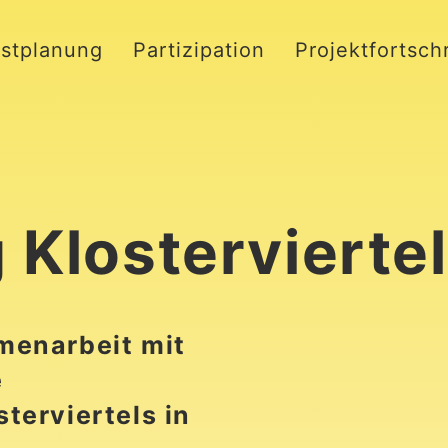
stplanung
Partizipation
Projektfortschr
 Klosterviertel
menarbeit mit
e
terviertels in